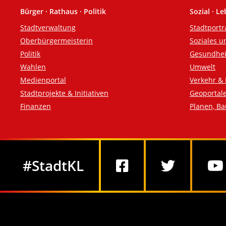
Bürger · Rathaus · Politik
Sozial · L
Fußzeile
Stadtverwaltung
Stadtportr
Oberbürgermeisterin
Soziales u
Politik
Gesundhei
Wahlen
Umwelt
Medienportal
Verkehr & 
Stadtprojekte & Initiativen
Geoportal
Finanzen
Planen, B
Social Media
#StadtKL