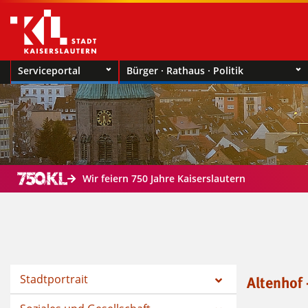
Serviceportal
Bürger · Rathaus · Politik
Wir feiern 750 Jahre Kaiserslautern
Stadtportrait
Altenhof 