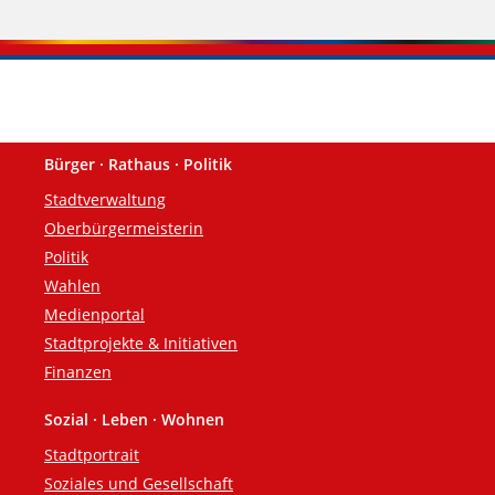
Bürger · Rathaus · Politik
Fußzeile
Stadtverwaltung
Oberbürgermeisterin
Politik
Wahlen
Medienportal
Stadtprojekte & Initiativen
Finanzen
Sozial · Leben · Wohnen
Stadtportrait
Soziales und Gesellschaft