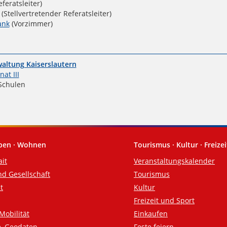
feratsleiter)
(Stellvertretender Referatsleiter)
ank
(Vorzimmer)
altung Kaiserslautern
at III
Schulen
eben · Wohnen
Tourismus · Kultur · Freizei
ait
Veranstaltungskalender
nd Gesellschaft
Tourismus
t
Kultur
Freizeit und Sport
Mobilität
Einkaufen
e, Geodaten
Feste feiern