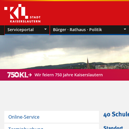
Serviceportal
Bürger · Rathaus · Politik
Wir feiern 750 Jahre Kaiserslautern
40 Schul
Online-Service
Standort