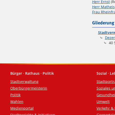
Herr Ernst
(Re
Herr Matheis
Frau Rheinfr
Gliederung
Stadtverw
Dezern
40 
Bürger · Rathaus · Politik
Sozial · L
Fußzeile
Stadtverwaltung
Stadtportr
Oberbürgermeisterin
Soziales u
Politik
Gesundhei
Wahlen
Umwelt
Medienportal
Verkehr & 
Stadtprojekte & Initiativen
Geoportal