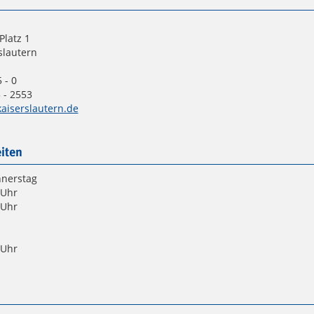
Platz 1
slautern
 - 0
 - 2553
aiserslautern.de
iten
nnerstag
 Uhr
 Uhr
 Uhr