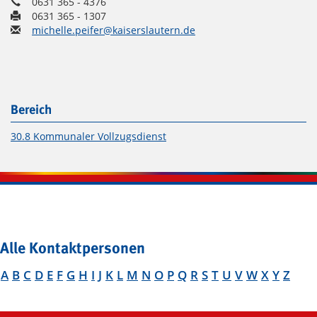
0631 365 - 4376
0631 365 - 1307
michelle.peifer@kaiserslautern.de
Bereich
30.8 Kommunaler Vollzugsdienst
Alle Kontaktpersonen
A
B
C
D
E
F
G
H
I
J
K
L
M
N
O
P
Q
R
S
T
U
V
W
X
Y
Z