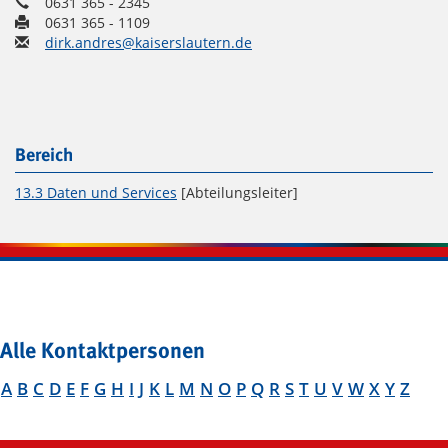
0631 365 - 2345
0631 365 - 1109
dirk.andres@kaiserslautern.de
Bereich
13.3 Daten und Services
[Abteilungsleiter]
Alle Kontaktpersonen
A
B
C
D
E
F
G
H
I
J
K
L
M
N
O
P
Q
R
S
T
U
V
W
X
Y
Z