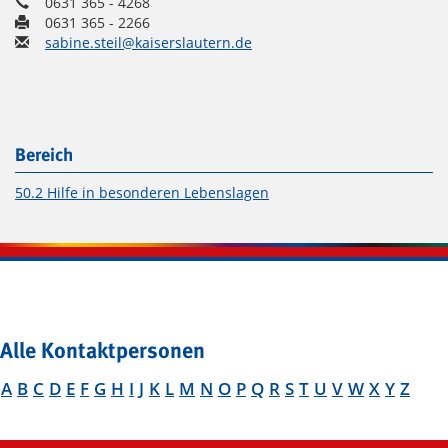
0631 365 - 4268
0631 365 - 2266
sabine.steil@kaiserslautern.de
Bereich
50.2 Hilfe in besonderen Lebenslagen
Alle Kontaktpersonen
A
B
C
D
E
F
G
H
I
J
K
L
M
N
O
P
Q
R
S
T
U
V
W
X
Y
Z