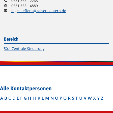
0631 365 - 2265
0631 365 - 4889
inge.steffens@kaiserslautern.de
Bereich
50.1 Zentrale Steuerung
Alle Kontaktpersonen
A
B
C
D
E
F
G
H
I
J
K
L
M
N
O
P
Q
R
S
T
U
V
W
X
Y
Z