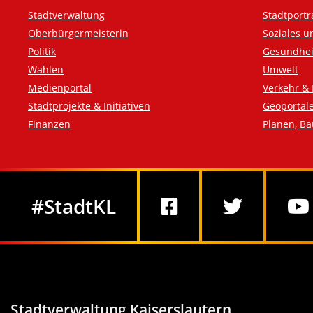
Fußzeile
Stadtverwaltung
Stadtportr
Oberbürgermeisterin
Soziales u
Politik
Gesundhei
Wahlen
Umwelt
Medienportal
Verkehr & 
Stadtprojekte & Initiativen
Geoportal
Finanzen
Planen, B
Social Media
#StadtKL
Stadtverwaltung Kaiserslautern