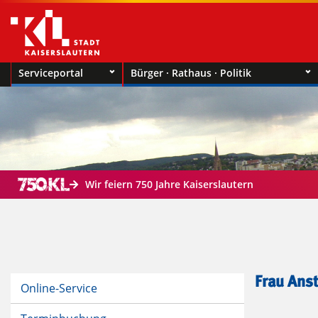
Serviceportal
Bürger · Rathaus · Politik
Wir feiern 750 Jahre Kaiserslautern
Frau Ans
Online-Service