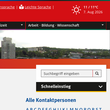
nsprache
Leichte Sprache
11 /
11°C
7. Aug 2026
izeit
Arbeit · Bildung · Wissenschaft
Schnelleinstieg
Alle Kontaktpersonen
A
B
C
D
E
F
G
H
I
J
K
L
M
N
O
P
Q
R
S
T