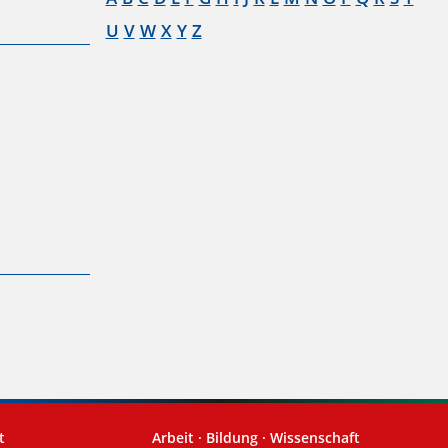
U
V
W
X
Y
Z
t
Arbeit · Bildung · Wissenschaft