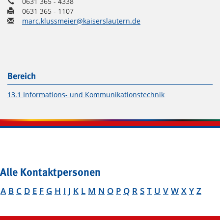
0631 365 - 4338
0631 365 - 1107
marc.klussmeier@kaiserslautern.de
Bereich
13.1 Informations- und Kommunikationstechnik
Alle Kontaktpersonen
A
B
C
D
E
F
G
H
I
J
K
L
M
N
O
P
Q
R
S
T
U
V
W
X
Y
Z