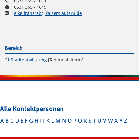
0631 365 - 1611
0631 365 - 1619
elke.franzreb@kaiserslautern.de
Bereich
61 Stadtentwicklung
[Referatsleiterin]
Alle Kontaktpersonen
A
B
C
D
E
F
G
H
I
J
K
L
M
N
O
P
Q
R
S
T
U
V
W
X
Y
Z