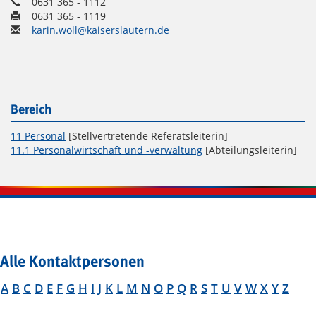
0631 365 - 1112
0631 365 - 1119
karin.woll@kaiserslautern.de
Bereich
11 Personal
[Stellvertretende Referatsleiterin]
11.1 Personalwirtschaft und -verwaltung
[Abteilungsleiterin]
Alle Kontaktpersonen
A
B
C
D
E
F
G
H
I
J
K
L
M
N
O
P
Q
R
S
T
U
V
W
X
Y
Z