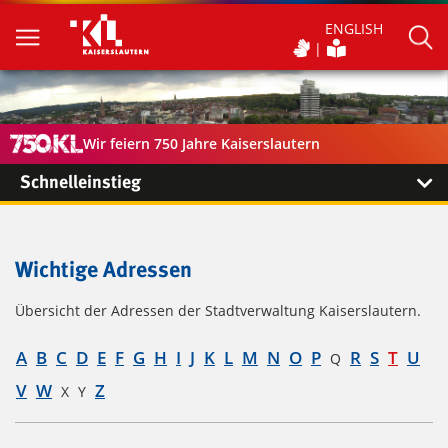
ENGLISH
Wir feiern 750 Jahre Kaiserslautern
Schnelleinstieg
Wichtige Adressen
Übersicht der Adressen der Stadtverwaltung Kaiserslautern.
A
B
C
D
E
F
G
H
I
J
K
L
M
N
O
P
R
S
T
U
Q
V
W
Z
X
Y