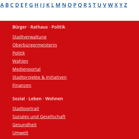
A
B
C
D
E
F
G
H
I
J
K
L
M
N
O
P
Q
R
S
T
U
V
W
X
Y
Z
Bürger · Rathaus · Politik
Fußzeile
Stadtverwaltung
Oberbürgermeisterin
Politik
Wahlen
Medienportal
Stadtprojekte & Initiativen
Finanzen
Sozial · Leben · Wohnen
Stadtportrait
Soziales und Gesellschaft
Gesundheit
Umwelt