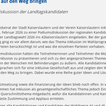
 auf den Weg bringen
skussion der Landtagskandidaten
sbeirat der Stadt Kaiserslautern und der Verein Kaiserslautern inK
. Februar 2026 zu einer Podiumsdiskussion der regionalen Kandid
er Landtagswahl 2026 ins 42kaiserslautern eingeladen. Bei der gu
g ging es vor allem darum, wie das Thema Inklusion im Wahlprog
teien berücksichtigt ist und was die einzelnen Parteien vorhaben.
umsdiskussion hatten die Teilnehmerinnen und Teilnehmer die Mögl
Inklusion zu präsentieren und sich zu den angesprochenen Theme
en der Menschen mit Behinderungen zu äußern. Alle Kandidatinn
rachen sich für eine inklusive Gesellschaft aus und zeigten den W
f den Weg zu bringen. Dabei wurde eine Reihe guter Ideen und Lö
Umsetzung sowie die Finanzierung der Ideen blieb noch offen. In v
mmen hat Inklusion als gesamtgesellschaftliches Thema jedoch Ei
s Querschnittsthema mitgedacht, wofür die Kandidatinnen und Ka
Gäste Zustimmung und Applaus ernteten.
ren alle Kandidatinnen und Kandidaten der Wahlkreise 44 und 45.