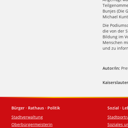
Teilgenommen
Bunjes (Die 
Michael Kunt
Die Podiumsd
die von der S
Bildung im Vo
Menschen mit
und zu infor
Autor/in:
Pres
Kaiserslauter
Bürger · Rathaus · Politik
Sozial · L
Fußzeile
Stadtverwaltung
Stadtportr
Oberbürgermeisterin
Soziales u