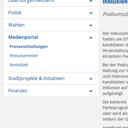
Oberbürgermeisterin
Inklusion
Politik
Podiumsdi
Wahlen
Der Inklusion
Medienportal
hatten am 07
kandidaten d
Pressemitteilungen
Veranstaltun
Presseverteiler
einzelnen Par
Amtsblatt
Bei der Podi
Haltung zur 
und Interess
Stadtprojekte & Initiativen
Kandidaten sp
Inklusion au
Finanzen
aufgezeigt.
Die konkrete 
Parteiprogra
oder wird al
seitens der 
Angefragt wa