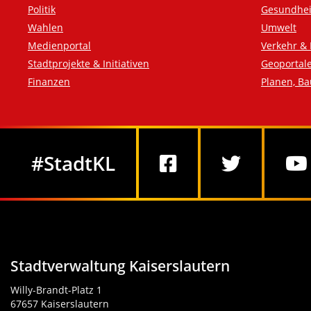
Politik
Gesundhei
Wahlen
Umwelt
Medienportal
Verkehr & 
Stadtprojekte & Initiativen
Geoportal
Finanzen
Planen, B
Social Media
#StadtKL
Stadtverwaltung Kaiserslautern
Willy-Brandt-Platz 1
67657 Kaiserslautern