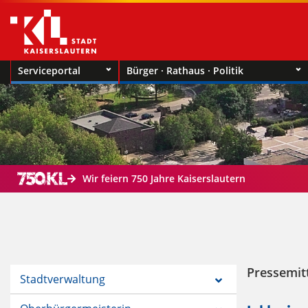
Serviceportal
Bürger · Rathaus · Politik
Wir feiern 750 Jahre Kaiserslautern
Pressemit
Stadtverwaltung