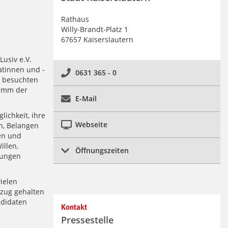
Rathaus
Willy-Brandt-Platz 1
67657 Kaiserslautern
Lusiv e.V.
atinnen und -
0631 365 - 0
t besuchten
ramm der
E-Mail
ichkeit, ihre
Webseite
n, Belangen
en und
illen,
Öffnungszeiten
sungen
ielen
nzug gehalten
ndidaten
Kontakt
Pressestelle