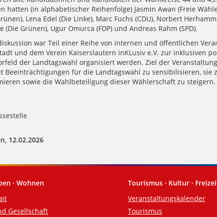
 hatten (in alphabetischer Reihenfolge) Jasmin Awan (Freie Wähler
Grünen), Lena Edel (Die Linke), Marc Fuchs (CDU), Norbert Herhamm
e (Die Grünen), Ugur Omurca (FDP) und Andreas Rahm (SPD).
iskussion war Teil einer Reihe von internen und öffentlichen Vera
tadt und dem Verein Kaiserslautern inKLusiv e.V. zur inklusiven po
rfeld der Landtagswahl organisiert werden. Ziel der Veranstaltunge
 Beeinträchtigungen für die Landtagswahl zu sensibilisieren, sie 
mieren sowie die Wahlbeteiligung dieser Wählerschaft zu steigern.
sestelle
n, 12.02.2026
eben · Wohnen
Tourismus · Kultur · Freizei
ait
Veranstaltungskalender
nd Gesellschaft
Tourismus