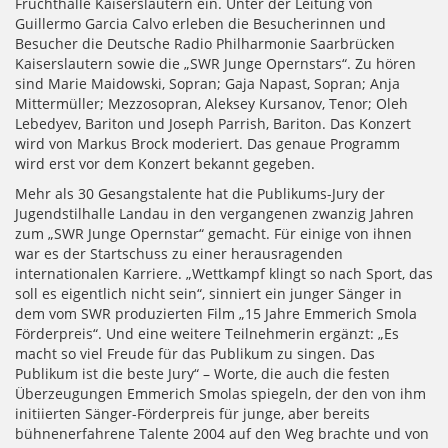
Fruchthalle Kaiserslautern ein. Unter der Leitung von
Guillermo Garcia Calvo erleben die Besucherinnen und
Besucher die Deutsche Radio Philharmonie Saarbrücken
Kaiserslautern sowie die „SWR Junge Opernstars“. Zu hören
sind Marie Maidowski, Sopran; Gaja Napast, Sopran; Anja
Mittermüller; Mezzosopran, Aleksey Kursanov, Tenor; Oleh
Lebedyev, Bariton und Joseph Parrish, Bariton. Das Konzert
wird von Markus Brock moderiert. Das genaue Programm
wird erst vor dem Konzert bekannt gegeben.
Mehr als 30 Gesangstalente hat die Publikums-Jury der
Jugendstilhalle Landau in den vergangenen zwanzig Jahren
zum „SWR Junge Opernstar“ gemacht. Für einige von ihnen
war es der Startschuss zu einer herausragenden
internationalen Karriere. „Wettkampf klingt so nach Sport, das
soll es eigentlich nicht sein“, sinniert ein junger Sänger in
dem vom SWR produzierten Film „15 Jahre Emmerich Smola
Förderpreis“. Und eine weitere Teilnehmerin ergänzt: „Es
macht so viel Freude für das Publikum zu singen. Das
Publikum ist die beste Jury“ – Worte, die auch die festen
Überzeugungen Emmerich Smolas spiegeln, der den von ihm
initiierten Sänger-Förderpreis für junge, aber bereits
bühnenerfahrene Talente 2004 auf den Weg brachte und von