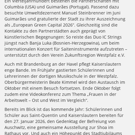
Ein Vierteljahrhundert bestehen die Partnerschaften mit
Columbia (USA) und Guimarães (Portugal). Passend dazu
besuchte Umweltdezernent Manuel Steinbrenner im Juni
Guimarães und gratulierte der Stadt zu ihrer Auszeichnung
als „European Green Capital 2026“. Gleichzeitig sind die
Kontakte zu den Partnerstädten auch geprägt von
künstlerischen Begegnungen: So reiste das Duo IC Strings
jüngst nach Banja Luka (Bosnien-Herzegowina), um beim
internationalen Konzert für Saiteninstrumente aufzutreten –
unterstützt durch den Verein Zukunftsregion Westpfalz e.V.
Auch mit Brandenburg an der Havel pflegt Kaiserslautern
enge Bande. Im Frühjahr gastierten Schülerinnen und
Lehrerinnen der dortigen Musikschule in der Westpfalz.
Oberbürgermeisterin Beate Kimmel wird den Austausch im
Oktober mit einem Besuch fortsetzen. Ende Oktober folgt
zudem eine Videokonferenz zum Thema „Frauen in der
Arbeitswelt – Ost und West im Vergleich“.
Bereits im Blick ist das kommende Jahr: Schülerinnen und
Schüler aus Saint-Quentin und Kaiserslautern bereiten für
den 27. Januar 2026, den Gedenktag der Befreiung von
Auschwitz, eine gemeinsame Ausstellung zur Shoa im
Rathaus vor. Und auch ein Höhepunkt des Stadtjubiläums