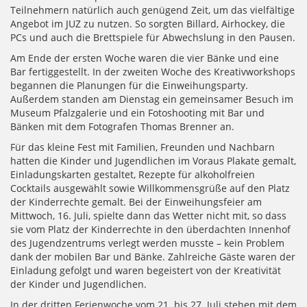
Teilnehmern natürlich auch genügend Zeit, um das vielfältige
Angebot im JUZ zu nutzen. So sorgten Billard, Airhockey, die
PCs und auch die Brettspiele für Abwechslung in den Pausen.
Am Ende der ersten Woche waren die vier Bänke und eine
Bar fertiggestellt. In der zweiten Woche des Kreativworkshops
begannen die Planungen für die Einweihungsparty.
Außerdem standen am Dienstag ein gemeinsamer Besuch im
Museum Pfalzgalerie und ein Fotoshooting mit Bar und
Bänken mit dem Fotografen Thomas Brenner an.
Für das kleine Fest mit Familien, Freunden und Nachbarn
hatten die Kinder und Jugendlichen im Voraus Plakate gemalt,
Einladungskarten gestaltet, Rezepte für alkoholfreien
Cocktails ausgewählt sowie Willkommensgrüße auf den Platz
der Kinderrechte gemalt. Bei der Einweihungsfeier am
Mittwoch, 16. Juli, spielte dann das Wetter nicht mit, so dass
sie vom Platz der Kinderrechte in den überdachten Innenhof
des Jugendzentrums verlegt werden musste – kein Problem
dank der mobilen Bar und Bänke. Zahlreiche Gäste waren der
Einladung gefolgt und waren begeistert von der Kreativität
der Kinder und Jugendlichen.
In der dritten Ferienwoche vom 21. bis 27. Juli stehen mit dem