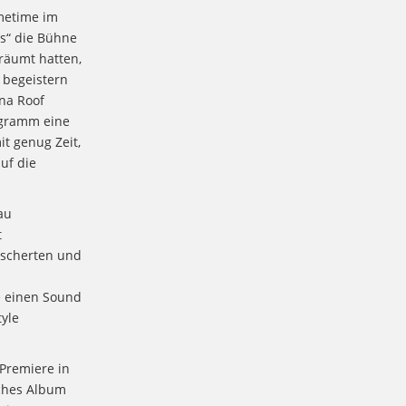
metime im
es“ die Bühne
räumt hatten,
 begeistern
na Roof
ogramm eine
it genug Zeit,
uf die
au
t
escherten und
e einen Sound
tyle
 Premiere in
sches Album