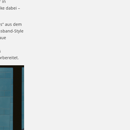
 in
ke dabei –
as“ aus dem
ssband-Style
aue
s
rbereitet.