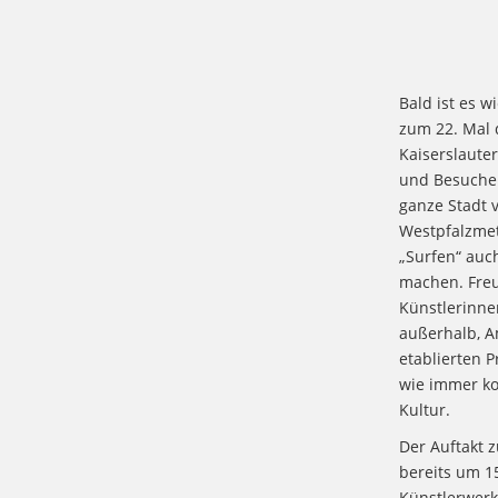
Bald ist es w
zum 22. Mal 
Kaiserslaute
und Besucher
ganze Stadt v
Westpfalzmet
„Surfen“ auc
machen. Freu
Künstlerinne
außerhalb, 
etablierten P
wie immer ko
Kultur.
Der Auftakt z
bereits um 1
Künstlerwerk