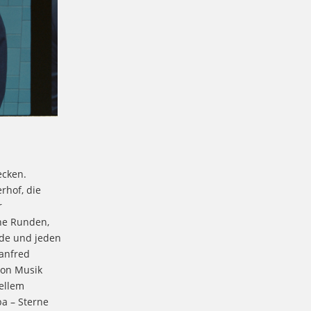
ecken.
rhof, die
r
ne Runden,
jede und jeden
Manfred
von Musik
ellem
a – Sterne