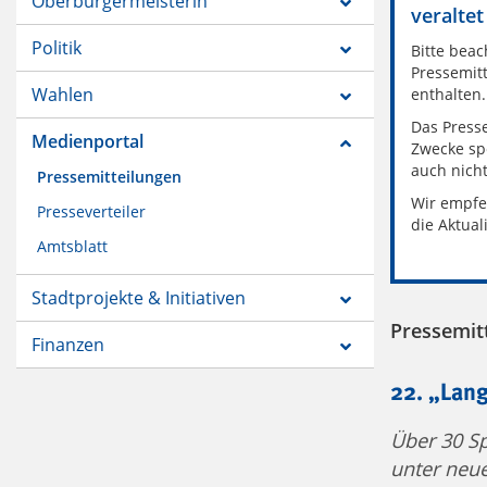
Oberbürgermeisterin
veraltet
Politik
Bitte beac
Pressemitt
Wahlen
enthalten.
Das Presse
Medienportal
Zwecke sp
auch nich
Pressemitteilungen
Wir empfe
Presseverteiler
die Aktual
Amtsblatt
Stadtprojekte & Initiativen
Pressemit
Finanzen
22. „Lang
Über 30 Sp
unter neue