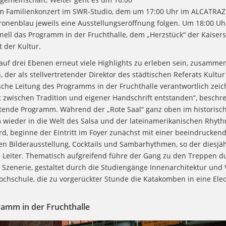
m Familienkonzert im SWR-Studio, dem um 17:00 Uhr im ALCATRAZ 
tronenblau jeweils eine Ausstellungseröffnung folgen. Um 18:00 Uh
onell das Programm in der Fruchthalle, dem „Herzstück“ der Kaiser
 der Kultur.
auf drei Ebenen erneut viele Highlights zu erleben sein, zusammen
 der als stellvertretender Direktor des städtischen Referats Kultur
sche Leitung des Programms in der Fruchthalle verantwortlich zeic
t zwischen Tradition und eigener Handschrift entstanden“, beschre
tende Programm. Während der „Rote Saal“ ganz oben im historis
 wieder in die Welt des Salsa und der lateinamerikanischen Rhyt
rd, beginne der Eintritt im Foyer zunächst mit einer beeindrucken
hen Bilderausstellung, Cocktails und Sambarhythmen, so der diesjä
e Leiter. Thematisch aufgreifend führe der Gang zu den Treppen d
Szenerie, gestaltet durch die Studiengänge Innenarchitektur und V
ochschule, die zu vorgerückter Stunde die Katakomben in eine Elec
amm in der Fruchthalle