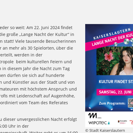
ieder so weit: Am 22. Juni 2024 findet
die große „Lange Nacht der Kultur“ in
rn statt! Viele tausende Besucherinnen
 an mehr als 30 Spielorten, über die
erteilt, werden in der
ropole beim kulturellen Feiern und
h in diesem Jahr die Nacht zum Tag
en dürfen sie sich auf hunderte
n und Künstler aus der Stadt und von
Amateuren mit höchstem Anspruch und
rofis mit Leidenschaft auf Augenhöhe,
ordiniert vom Team des Referates
u dieser unvergesslichen Nacht erfolgt
5:00 Uhr in der
© Stadt Kaiserslautern
gemeinschaft. Weiter geht es um 16:00