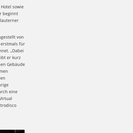
Hotel sowie
r beginnt
slauterner
gestellt von
 erstmals für
hnet. „Dabei
ibt er kurz
chen Gebäude
hmen
den
hrige
urch eine
irtual
trodisco