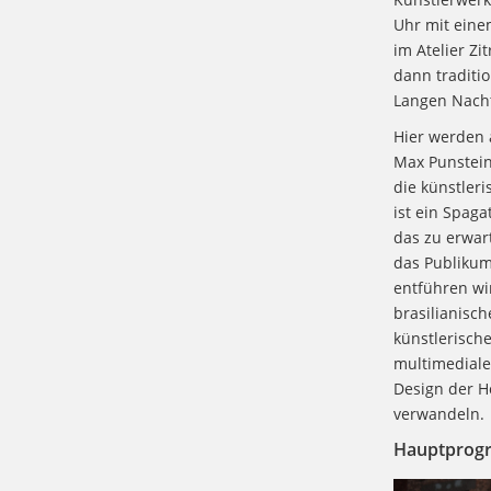
Uhr mit eine
im Atelier Zi
dann traditi
Langen Nacht
Hier werden 
Max Punstein,
die künstleri
ist ein Spaga
das zu erwar
das Publikum
entführen wi
brasilianisc
künstlerisch
multimediale 
Design der H
verwandeln.
Hauptprogr