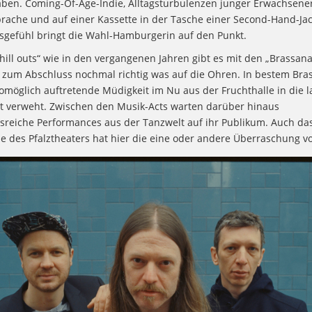
ben. Coming-Of-Age-Indie, Alltagsturbulenzen junger Erwachsener
prache und auf einer Kassette in der Tasche einer Second-Hand-Jac
sgefühl bringt die Wahl-Hamburgerin auf den Punkt.
chill outs“ wie in den vergangenen Jahren gibt es mit den „Brassan
zum Abschluss nochmal richtig was auf die Ohren. In bestem Bra
omöglich auftretende Müdigkeit im Nu aus der Fruchthalle in die l
verweht. Zwischen den Musik-Acts warten darüber hinaus
reiche Performances aus der Tanzwelt auf ihr Publikum. Auch da
 des Pfalztheaters hat hier die eine oder andere Überraschung vo