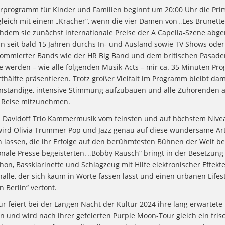
programm für Kinder und Familien beginnt um 20:00 Uhr die Pri
gleich mit einem „Kracher“, wenn die vier Damen von „Les Brünett
hdem sie zunächst internationale Preise der A Capella-Szene abge
un seit bald 15 Jahren durchs In- und Ausland sowie TV Shows oder
nommierter Bands wie der HR Big Band und dem britischen Pasade
ie werden – wie alle folgenden Musik-Acts – mir ca. 35 Minuten Pr
hälfte präsentieren. Trotz großer Vielfalt im Programm bleibt dam
nständige, intensive Stimmung aufzubauen und alle Zuhörenden a
 Reise mitzunehmen.
Davidoff Trio Kammermusik vom feinsten und auf höchstem Nive
 wird Olivia Trummer Pop und Jazz genau auf diese wundersame Ar
 lassen, die ihr Erfolge auf den berühmtesten Bühnen der Welt b
onale Presse begeisterten. „Bobby Rausch“ bringt in der Besetzung
hon, Bassklarinette und Schlagzeug mit Hilfe elektronischer Effekt
halle, der sich kaum in Worte fassen lässt und einen urbanen Lifes
 Berlin“ vertont.
r feiert bei der Langen Nacht der Kultur 2024 ihre lang erwartete
rn und wird nach ihrer gefeierten Purple Moon-Tour gleich ein fri