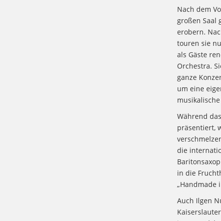
Nach dem Vor
großen Saal 
erobern. Nac
touren sie n
als Gäste re
Orchestra. S
ganze Konzert
um eine eige
musikalische
Während das 
präsentiert,
verschmelzen
die internati
Baritonsaxop
in die Frucht
„Handmade in
Auch Ilgen Nu
Kaiserslaute