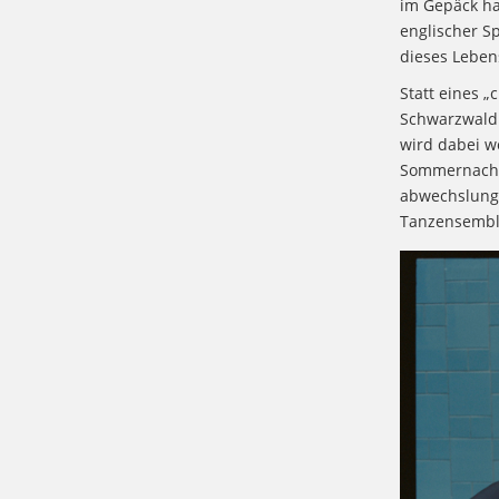
im Gepäck ha
englischer S
dieses Leben
Statt eines „
Schwarzwald 
wird dabei w
Sommernacht 
abwechslungs
Tanzensemble