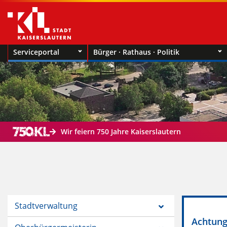
Serviceportal
Bürger · Rathaus · Politik
Wir feiern 750 Jahre Kaiserslautern
Stadtverwaltung
Achtung!