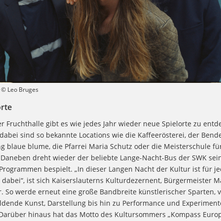
© Leo Bruges
rte
 Fruchthalle gibt es wie jedes Jahr wieder neue Spielorte zu entd
dabei sind so bekannte Locations wie die Kaffeerösterei, der Bende
 blaue blume, die Pfarrei Maria Schutz oder die Meisterschule fü
Daneben dreht wieder der beliebte Lange-Nacht-Bus der SWK sei
t Programmen bespielt. „In dieser Langen Nacht der Kultur ist für 
 dabei“, ist sich Kaiserslauterns Kulturdezernent, Bürgermeister 
r. So werde erneut eine große Bandbreite künstlerischer Sparten, 
ildende Kunst, Darstellung bis hin zu Performance und Experiment
Darüber hinaus hat das Motto des Kultursommers „Kompass Europ