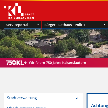
Serviceportal
Bürger · Rathaus · Politik
Wir feiern 750 Jahre Kaiserslautern
Stadtverwaltung
Achtung!