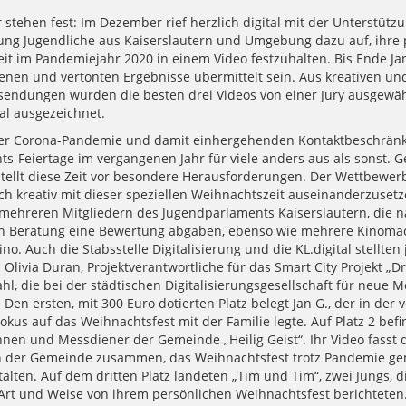
stehen fest: Im Dezember rief herzlich digital mit der Unterstütz
ng Jugendliche aus Kaiserslautern und Umgebung dazu auf, ihre 
it im Pandemiejahr 2020 in einem Video festzuhalten. Bis Ende J
tenen und vertonten Ergebnisse übermittelt sein. Aus kreativen u
nsendungen wurden die besten drei Videos von einer Jury ausgewä
tal ausgezeichnet.
der Corona-Pandemie und damit einhergehenden Kontaktbeschrän
ts-Feiertage im vergangenen Jahr für viele anders aus als sonst. 
stellt diese Zeit vor besondere Herausforderungen. Der Wettbewerb
ch kreativ mit dieser speziellen Weihnachtszeit auseinanderzusetze
mehreren Mitgliedern des Jugendparlaments Kaiserslautern, die n
 Beratung eine Bewertung abgaben, ebenso wie mehrere Kinoma
o. Auch die Stabsstelle Digitalisierung und die KL.digital stellten 
: Olivia Duran, Projektverantwortliche für das Smart City Projekt „Dri
hl, die bei der städtischen Digitalisierungsgesellschaft für neue 
. Den ersten, mit 300 Euro dotierten Platz belegt Jan G., der in de
kus auf das Weihnachtsfest mit der Familie legte. Auf Platz 2 befi
nen und Messdiener der Gemeinde „Heilig Geist“. Ihr Video fasst 
der Gemeinde zusammen, das Weihnachtsfest trotz Pandemie g
alten. Auf dem dritten Platz landeten „Tim und Tim“, zwei Jungs, di
 Art und Weise von ihrem persönlichen Weihnachtsfest berichteten