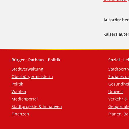
Autor/in: herz
Kaiserslauter
Bürger · Rathaus · Politik
Sozial · L
Fußzeile
Stadtverwaltung
Stadtportr
Oberbürgermeisterin
Soziales u
Politik
Gesundhei
Wahlen
Umwelt
Medienportal
Verkehr & 
Stadtprojekte & Initiativen
Geoportal
Finanzen
Planen, B