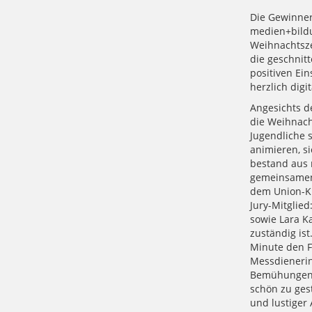
Die Gewinner 
medien+bildu
Weihnachtsze
die geschnit
positiven Ei
herzlich digi
Angesichts 
die Weihnach
Jugendliche 
animieren, si
bestand aus 
gemeinsamen
dem Union-Kin
Jury-Mitglied
sowie Lara Ka
zuständig ist
Minute den Fo
Messdienerin
Bemühungen 
schön zu gest
und lustiger