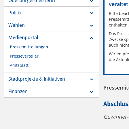
Oberbürgermeisterin
veraltet
Politik
Bitte beac
Pressemitt
Wahlen
enthalten.
Das Presse
Medienportal
Zwecke sp
auch nich
Pressemitteilungen
Wir empfe
Presseverteiler
die Aktual
Amtsblatt
Stadtprojekte & Initiativen
Pressemit
Finanzen
Abschlus
Gewinner-