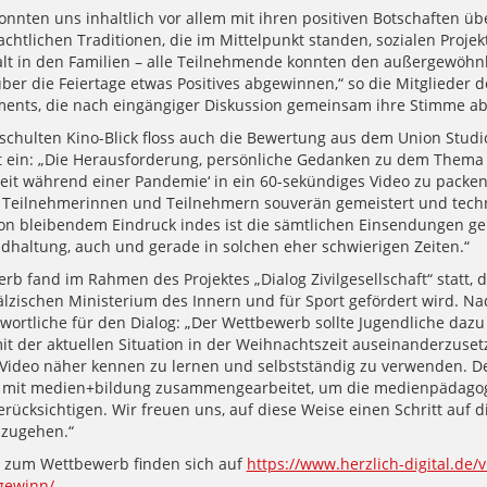
onnten uns inhaltlich vor allem mit ihren positiven Botschaften üb
chtlichen Traditionen, die im Mittelpunkt standen, sozialen Projek
 in den Familien – alle Teilnehmende konnten den außergewöhn
er die Feiertage etwas Positives abgewinnen,“ so die Mitglieder d
ents, die nach eingängiger Diskussion gemeinsam ihre Stimme a
schulten Kino-Blick floss auch die Bewertung aus dem Union Studi
t ein: „Die Herausforderung, persönliche Gedanken zu dem Thema
eit während einer Pandemie‘ in ein 60-sekündiges Video zu packe
 Teilnehmerinnen und Teilnehmern souverän gemeistert und tech
on bleibendem Eindruck indes ist die sämtlichen Einsendungen 
ndhaltung, auch und gerade in solchen eher schwierigen Zeiten.“
b fand im Rahmen des Projektes „Dialog Zivilgesellschaft“ statt, 
älzischen Ministerium des Innern und für Sport gefördert wird. Na
wortliche für den Dialog: „Der Wettbewerb sollte Jugendliche dazu
mit der aktuellen Situation in der Weihnachtszeit auseinanderzuset
ideo näher kennen zu lernen und selbstständig zu verwenden. D
g mit medien+bildung zusammengearbeitet, um die medienpädago
rücksichtigen. Wir freuen uns, auf diese Weise einen Schritt auf d
zugehen.“
s zum Wettbewerb finden sich auf
https://www.herzlich-digital.de/v
gewinn/
.