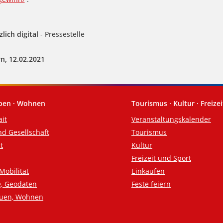
lich digital
- Pressestelle
n, 12.02.2021
eben · Wohnen
Tourismus · Kultur · Freizei
ait
Veranstaltungskalender
nd Gesellschaft
Tourismus
t
Kultur
Freizeit und Sport
Mobilität
Einkaufen
e, Geodaten
Feste feiern
auen, Wohnen