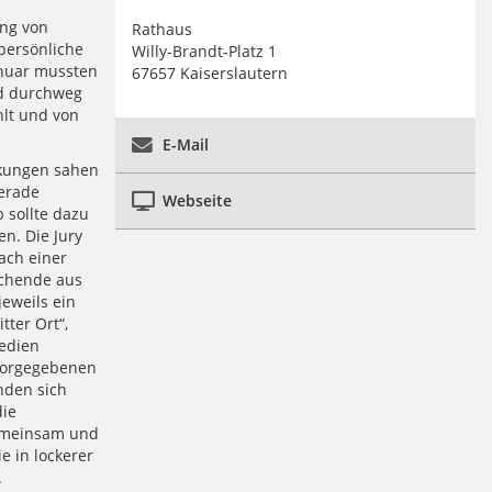
ung von
Rathaus
persönliche
Willy-Brandt-Platz 1
anuar mussten
67657 Kaiserslautern
nd durchweg
hlt und von
E-Mail
kungen sahen
Gerade
Webseite
 sollte dazu
n. Die Jury
ach einer
chende aus
jeweils ein
tter Ort“,
Medien
r vorgegebenen
nden sich
die
emeinsam und
e in lockerer
.