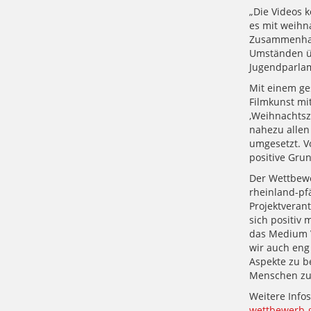
„Die Videos k
es mit weihna
Zusammenhalt
Umständen üb
Jugendparlam
Mit einem ge
Filmkunst mi
‚Weihnachtsz
nahezu allen
umgesetzt. V
positive Gru
Der Wettbewer
rheinland-pf
Projektverant
sich positiv 
das Medium V
wir auch en
Aspekte zu be
Menschen zu
Weitere Info
wettbewerb-