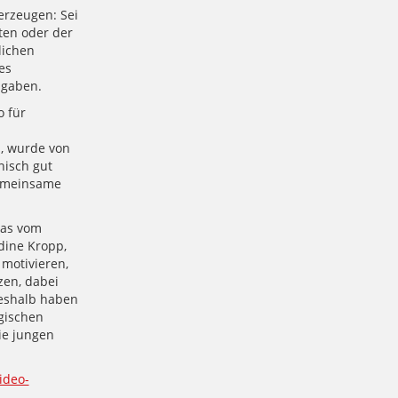
erzeugen: Sei
ten oder der
lichen
es
bgaben.
o für
n, wurde von
nisch gut
gemeinsame
das vom
dine Kropp,
 motivieren,
zen, dabei
eshalb haben
gischen
ie jungen
ideo-