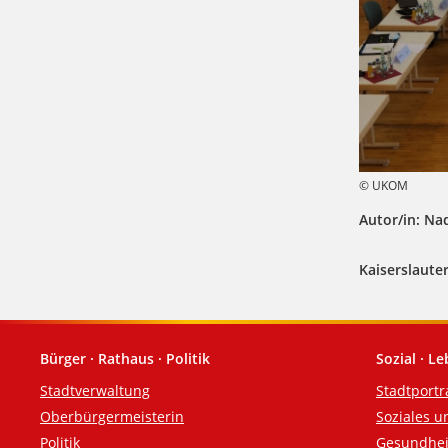
© UKOM
Autor/in: Na
Kaiserslauter
Bürger · Rathaus · Politik
Sozial · L
Fußzeile
Stadtverwaltung
Stadtportr
Oberbürgermeisterin
Soziales u
Politik
Gesundhei