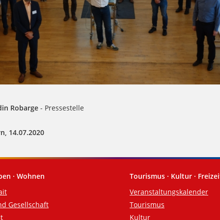
din Robarge
- Pressestelle
n, 14.07.2020
eben · Wohnen
Tourismus · Kultur · Freizei
ait
Veranstaltungskalender
nd Gesellschaft
Tourismus
t
Kultur