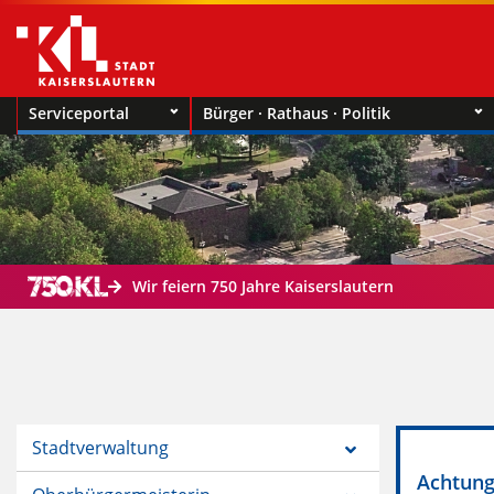
Serviceportal
Bürger · Rathaus · Politik
Wir feiern 750 Jahre Kaiserslautern
Stadtverwaltung
Achtung!