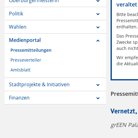
Oberbürgermeisterin
veraltet
Politik
Bitte beac
Pressemitt
Wahlen
enthalten.
Das Presse
Medienportal
Zwecke sp
auch nich
Pressemitteilungen
Wir empfe
Presseverteiler
die Aktual
Amtsblatt
Stadtprojekte & Initiativen
Pressemit
Finanzen
Vernetzt,
grEEN Pala