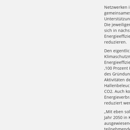
Netzwerken i
gemeinsames 
Unterstützung
Die jeweilig
sich in näch
Energieeffizi
reduzieren
Den eigentli
Klimaschutzm
Energieeffiz
‚100 Prozent 
des Gründungs
Aktivitäten d
Hallenbeleuc
CO2. Auch ko
Energieverbr
reduziert 
„Mit eben so
Jahr 2050 in 
ausgewiesene
teilnehmende