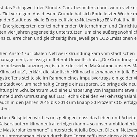
st das Schlagwort der Stunde. Ganz besonders dann, wenn viele er
Ziel verfolgen. Aus diesem Grunde hat sich Ende letzter Woche m
 der Stadt das lokale Energieeffizienz-Netzwerk grEEN Palatina III
en Energieexperten der teilnehmenden Unternehmen und Einricht
sten vier Jahren gegenseitig unterstützen, um eine außergewöhnli
enz zu erreichen und gleichzeitig ihre jeweiligen CO2-Emissionen e
.
chen Anstoß zur lokalen Netzwerk-Gründung kam vom städtischen
anagement, ansässig im Referat Umweltschutz. „Die Gründung so
ienznetzwerke anzuregen, ist eine der vielen Maßnahme unseres M
Klimaschutz‘“, erklärt die städtische Klimaschutzmanagerin Julia B
treffens stellte sie im Rahmen eines Impulsvortrags einige der vi
er Stadt vor, um nachhaltig Energie einzusparen. So bringe die ne
htung im Schulzentrum Süd eine Einsparung von insgesamt etwa 
nnte durch Umrüstung auf LED-Technik bei den Verkehrssignalanl
auch in den Jahren 2015 bis 2018 um knapp 20 Prozent CO2 erfolg
werden.
lchen Beispielen wird es uns gelingen, dass das Leben und Arbeit
Kaiserslautern klimaneutral erfolgen kann – so unser ambitioniertes
 Masterplankommune“, unterstreicht Julia Becker. Die am Netzwe
n Unternehmen leisten durch ihre Energieeffizienz einen aktiven