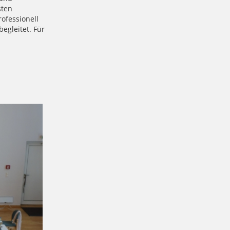
sten
ofessionell
egleitet. Für