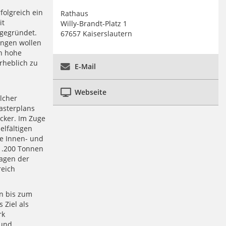
folgreich ein
Rathaus
it
Willy-Brandt-Platz 1
 gegründet.
67657 Kaiserslautern
ungen wollen
ch hohe
rheblich zu
E-Mail
Webseite
lcher
asterplans
ecker. Im Zuge
elfältigen
ue Innen- und
1.200 Tonnen
agen der
reich
en bis zum
 Ziel als
rk
 und