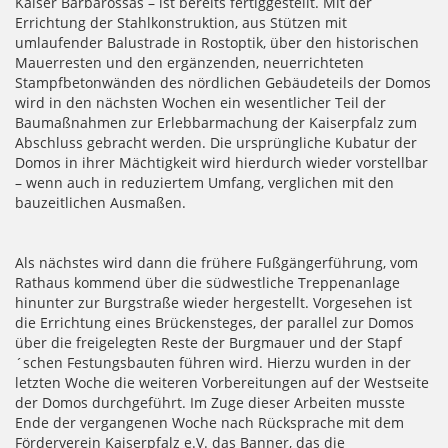
Kaiser Barbarossas – ist bereits fertiggestellt. Mit der
Errichtung der Stahlkonstruktion, aus Stützen mit
umlaufender Balustrade in Rostoptik, über den historischen
Mauerresten und den ergänzenden, neuerrichteten
Stampfbetonwänden des nördlichen Gebäudeteils der Domos
wird in den nächsten Wochen ein wesentlicher Teil der
Baumaßnahmen zur Erlebbarmachung der Kaiserpfalz zum
Abschluss gebracht werden. Die ursprüngliche Kubatur der
Domos in ihrer Mächtigkeit wird hierdurch wieder vorstellbar
– wenn auch in reduziertem Umfang, verglichen mit den
bauzeitlichen Ausmaßen.
Als nächstes wird dann die frühere Fußgängerführung, vom
Rathaus kommend über die südwestliche Treppenanlage
hinunter zur Burgstraße wieder hergestellt. Vorgesehen ist
die Errichtung eines Brückensteges, der parallel zur Domos
über die freigelegten Reste der Burgmauer und der Stapf
´schen Festungsbauten führen wird. Hierzu wurden in der
letzten Woche die weiteren Vorbereitungen auf der Westseite
der Domos durchgeführt. Im Zuge dieser Arbeiten musste
Ende der vergangenen Woche nach Rücksprache mit dem
Förderverein Kaiserpfalz e.V. das Banner, das die