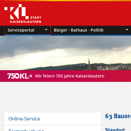
Serviceportal
Bürger · Rathaus · Politik
Wir feiern 750 Jahre Kaiserslautern
63 Bauo
Online-Service
Standort