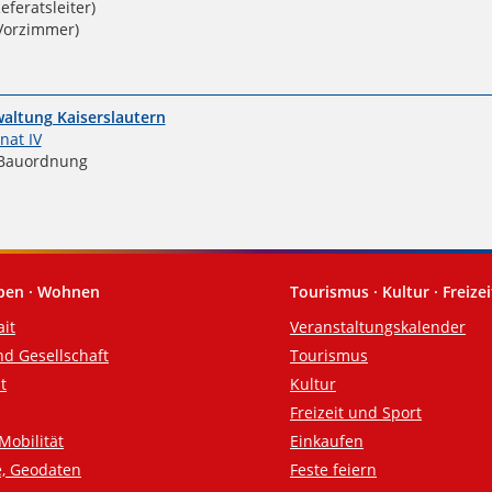
eferatsleiter)
Vorzimmer)
altung Kaiserslautern
nat IV
Bauordnung
eben · Wohnen
Tourismus · Kultur · Freizei
ait
Veranstaltungskalender
nd Gesellschaft
Tourismus
t
Kultur
Freizeit und Sport
Mobilität
Einkaufen
e, Geodaten
Feste feiern