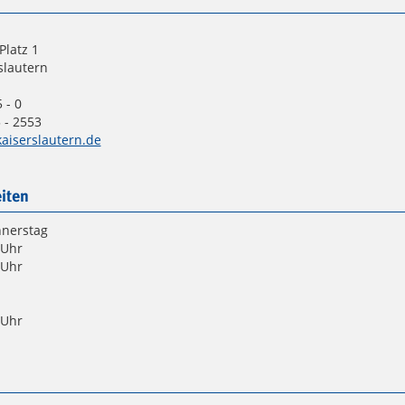
Platz 1
slautern
 - 0
 - 2553
aiserslautern.de
iten
nnerstag
 Uhr
 Uhr
 Uhr