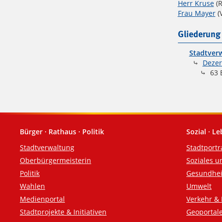
Herr Kruse
(R
Frau Mayer
(
Gliederung
Stadtverw
Dezer
63 
Bürger · Rathaus · Politik
Sozial · L
Fußzeile
Stadtverwaltung
Stadtportr
Oberbürgermeisterin
Soziales u
Politik
Gesundhei
Wahlen
Umwelt
Medienportal
Verkehr & 
Stadtprojekte & Initiativen
Geoportal