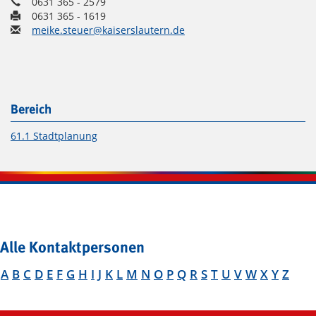
0631 365 - 2579
0631 365 - 1619
meike.steuer@kaiserslautern.de
Bereich
61.1 Stadtplanung
Alle Kontaktpersonen
A
B
C
D
E
F
G
H
I
J
K
L
M
N
O
P
Q
R
S
T
U
V
W
X
Y
Z