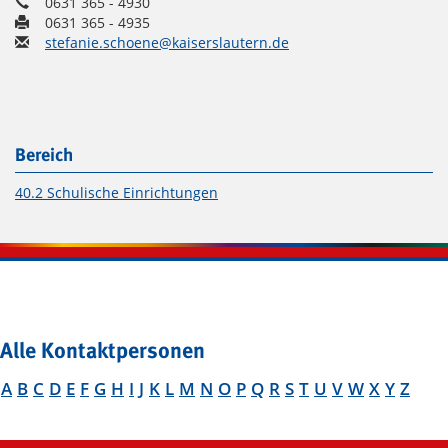
0631 365 - 4930
0631 365 - 4935
stefanie.schoene@kaiserslautern.de
Bereich
40.2 Schulische Einrichtungen
Alle Kontaktpersonen
A
B
C
D
E
F
G
H
I
J
K
L
M
N
O
P
Q
R
S
T
U
V
W
X
Y
Z