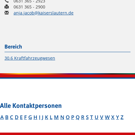
0631 365 - 2923
0631 365 - 2900
anja.jacob@kaiserslautern.de
Bereich
30.6 Kraftfahrzeugwesen
Alle Kontaktpersonen
A
B
C
D
E
F
G
H
I
J
K
L
M
N
O
P
Q
R
S
T
U
V
W
X
Y
Z