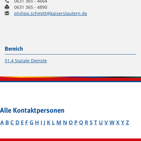
0631 365 - 4664
0631 365 - 4890
philipp.schmitt@kaiserslautern.de
Bereich
51.4 Soziale Dienste
Alle Kontaktpersonen
A
B
C
D
E
F
G
H
I
J
K
L
M
N
O
P
Q
R
S
T
U
V
W
X
Y
Z