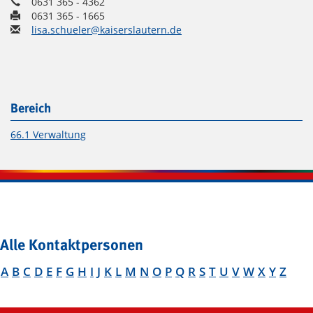
0631 365 - 4362
0631 365 - 1665
lisa.schueler@kaiserslautern.de
Bereich
66.1 Verwaltung
Alle Kontaktpersonen
A
B
C
D
E
F
G
H
I
J
K
L
M
N
O
P
Q
R
S
T
U
V
W
X
Y
Z