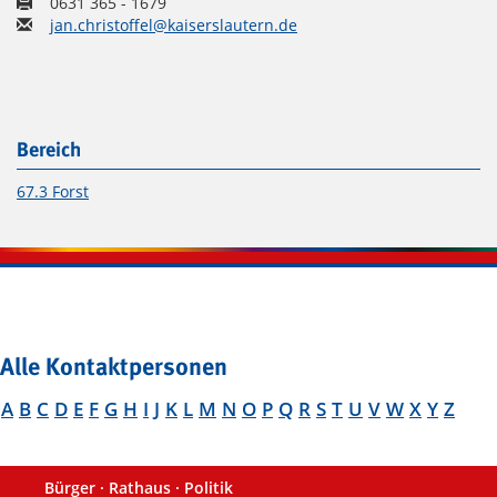
0631 365 - 1679
jan.christoffel@kaiserslautern.de
Bereich
67.3 Forst
Alle Kontaktpersonen
A
B
C
D
E
F
G
H
I
J
K
L
M
N
O
P
Q
R
S
T
U
V
W
X
Y
Z
Bürger · Rathaus · Politik