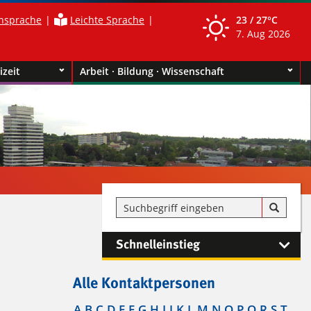
nsprache
Leichte Sprache
23 /
27°C
7. Aug 2026
izeit
Arbeit · Bildung · Wissenschaft
Schnelleinstieg
Alle Kontaktpersonen
A
B
C
D
E
F
G
H
I
J
K
L
M
N
O
P
Q
R
S
T