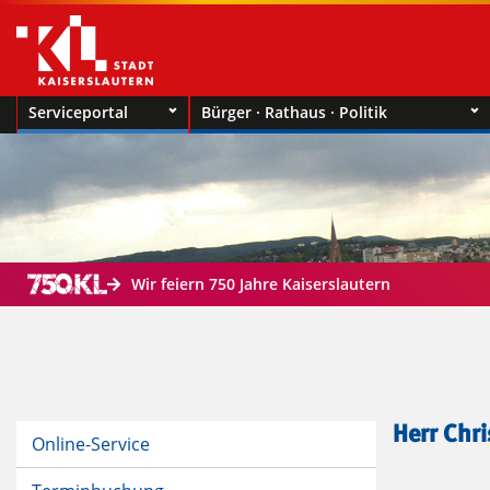
Serviceportal
Bürger · Rathaus · Politik
Wir feiern 750 Jahre Kaiserslautern
Herr Chr
Online-Service