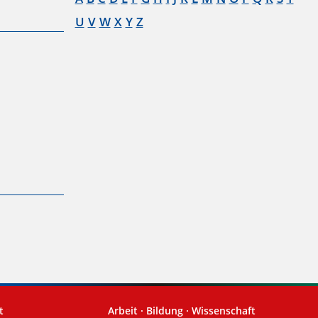
U
V
W
X
Y
Z
t
Arbeit · Bildung · Wissenschaft