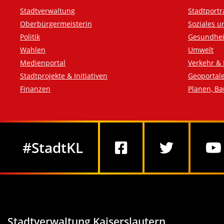
Fußzeile
Stadtverwaltung
Stadtportr
Oberbürgermeisterin
Soziales u
Politik
Gesundhei
Wahlen
Umwelt
Medienportal
Verkehr & 
Stadtprojekte & Initiativen
Geoportal
Finanzen
Planen, B
Social Media
#StadtKL
Stadtverwaltung Kaiserslautern