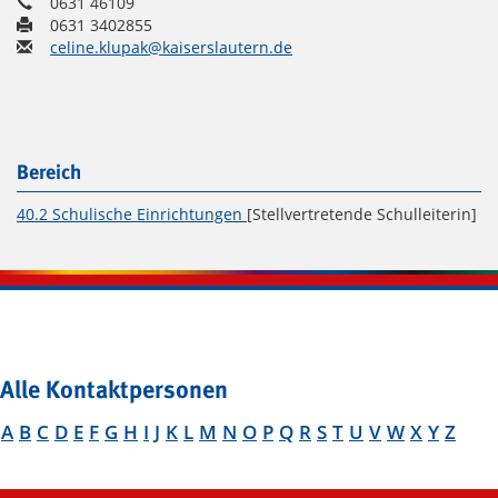
0631 46109
0631 3402855
celine.klupak@kaiserslautern.de
Bereich
40.2 Schulische Einrichtungen
[Stellvertretende Schulleiterin]
Alle Kontaktpersonen
A
B
C
D
E
F
G
H
I
J
K
L
M
N
O
P
Q
R
S
T
U
V
W
X
Y
Z