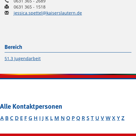
0631 365 - 2689
0631 365 - 1518
jessica.spettel@kaiserslautern.de
Bereich
51.3 Jugendarbeit
Alle Kontaktpersonen
A
B
C
D
E
F
G
H
I
J
K
L
M
N
O
P
Q
R
S
T
U
V
W
X
Y
Z