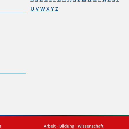
U
V
W
X
Y
Z
t
Arbeit · Bildung · Wissenschaft