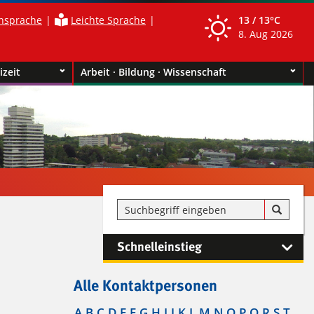
nsprache
Leichte Sprache
13 /
13°C
8. Aug 2026
izeit
Arbeit · Bildung · Wissenschaft
Schnelleinstieg
Alle Kontaktpersonen
A
B
C
D
E
F
G
H
I
J
K
L
M
N
O
P
Q
R
S
T