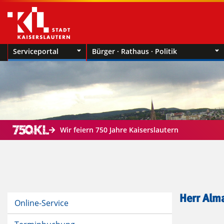
Serviceportal
Bürger · Rathaus · Politik
Wir feiern 750 Jahre Kaiserslautern
Herr Alm
Online-Service