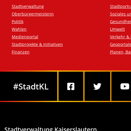
Fußzeile
Stadtverwaltung
Stadtportr
Oberbürgermeisterin
Soziales u
Politik
Gesundhei
Wahlen
Umwelt
Medienportal
Verkehr & 
Stadtprojekte & Initiativen
Geoportal
Finanzen
Planen, B
Social Media
#StadtKL
Stadtverwaltung Kaiserslautern