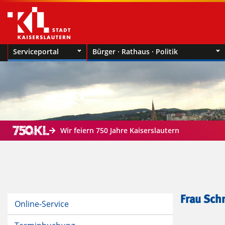
Serviceportal
Bürger · Rathaus · Politik
Wir feiern 750 Jahre Kaiserslautern
Frau Sch
Online-Service