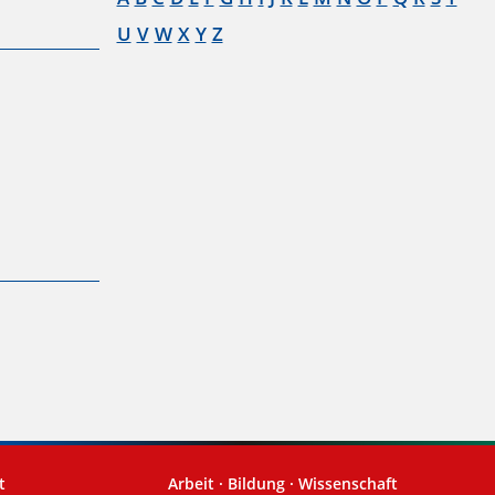
U
V
W
X
Y
Z
t
Arbeit · Bildung · Wissenschaft