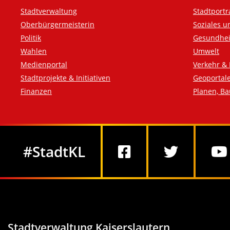
Fußzeile
Stadtverwaltung
Stadtportr
Oberbürgermeisterin
Soziales u
Politik
Gesundhei
Wahlen
Umwelt
Medienportal
Verkehr & 
Stadtprojekte & Initiativen
Geoportal
Finanzen
Planen, B
Social Media
#StadtKL
Stadtverwaltung Kaiserslautern