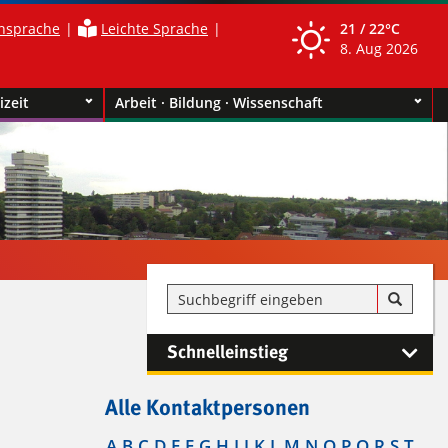
nsprache
Leichte Sprache
21 /
22°C
8. Aug 2026
izeit
Arbeit · Bildung · Wissenschaft
Schnelleinstieg
Alle Kontaktpersonen
A
B
C
D
E
F
G
H
I
J
K
L
M
N
O
P
Q
R
S
T