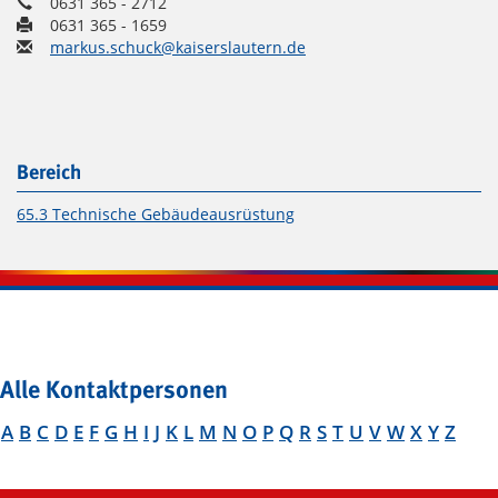
0631 365 - 2712
0631 365 - 1659
markus.schuck@kaiserslautern.de
Bereich
65.3 Technische Gebäudeausrüstung
Alle Kontaktpersonen
A
B
C
D
E
F
G
H
I
J
K
L
M
N
O
P
Q
R
S
T
U
V
W
X
Y
Z