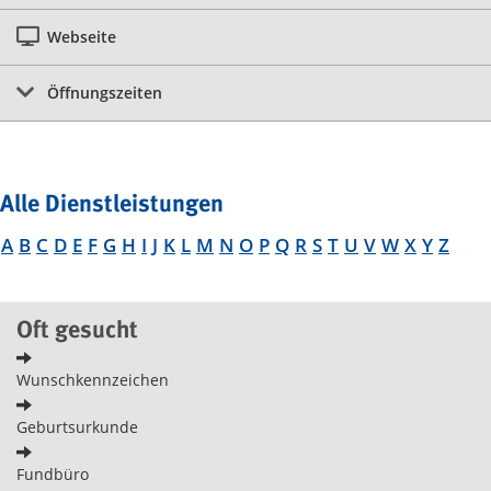
Webseite
Öffnungszeiten
Alle Dienstleistungen
A
B
C
D
E
F
G
H
I
J
K
L
M
N
O
P
Q
R
S
T
U
V
W
X
Y
Z
Oft gesucht
Wunschkennzeichen
Geburtsurkunde
Fundbüro