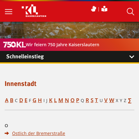
Wir feiern 750 Jahre Kaiserslautern
Schnelleinstieg
Innenstadt
A
B
D
E
G
H
K
L
M
N
O
P
R
S
T
V
W
∑
C
F
I
J
Q
U
X
Y
Z
O
Östlich der Bremerstraße