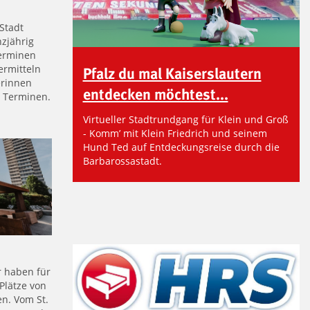
Stadt
nzjährig
Terminen
ermitteln
Pfalz du mal Kaiserslautern
erinnen
entdecken möchtest...
n Terminen.
Virtueller Stadtrundgang für Klein und Groß
- Komm’ mit Klein Friedrich und seinem
Hund Ted auf Entdeckungsreise durch die
Barbarossastadt.
r haben für
Plätze von
n. Vom St.