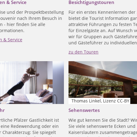
en & Service
Besichtigungstouren
ise und der Prospektbestellung
Für ein erstes Kennenlernen der 
Souvenir nach Ihrem Besuch in
bietet die Tourist Information ga
n - hier finden Sie alle
attraktive Führungen zu festen 
formationen.
für Einzelgäste an. Auf Wunsch v
wir für Gruppen auch Gästeführ
n & Service
und Gästeführer zu individuelle
zu den Touren
Thomas Linkel, Lizenz CC-BY
hr
Sehenswertes
tliche Pfälzer Gastlichkeit ist
Wie gut kennen Sie die Stadt? Wi
 eine Redewendung oder ein
Sie viele sehenswerte Ecken und 
 Charakterzug: Sie spiegelt
Kaiserslautern zusammengetrage