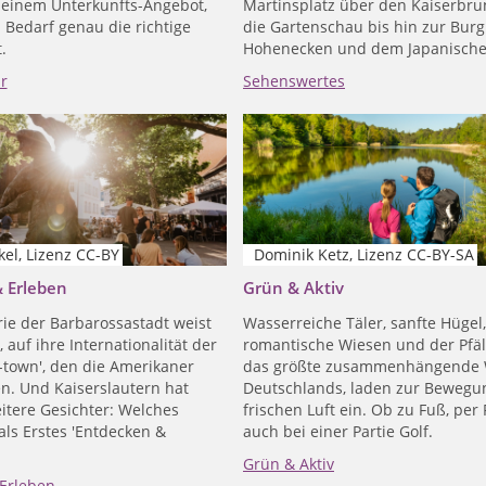
n einem Unterkunfts-Angebot,
Martinsplatz über den Kaiserbr
 Bedarf genau die richtige
die Gartenschau bis hin zur Burg
.
Hohenecken und dem Japanische
r
Sehenswertes
el, Lizenz CC-BY
Dominik Ketz, Lizenz CC-BY-SA
 Erleben
Grün & Aktiv
rie der Barbarossastadt weist
Wasserreiche Täler, sanfte Hügel,
 auf ihre Internationalität der
romantische Wiesen und der Pfäl
-town', den die Amerikaner
das größte zusammenhängende 
n. Und Kaiserslautern hat
Deutschlands, laden zur Bewegu
itere Gesichter: Welches
frischen Luft ein. Ob zu Fuß, per
als Erstes 'Entdecken &
auch bei einer Partie Golf.
Grün & Aktiv
Erleben