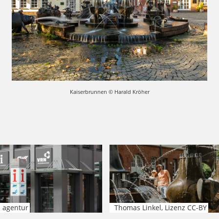
Kaiserbrunnen © Harald Kröher
e agentur
Thomas Linkel, Lizenz CC-BY