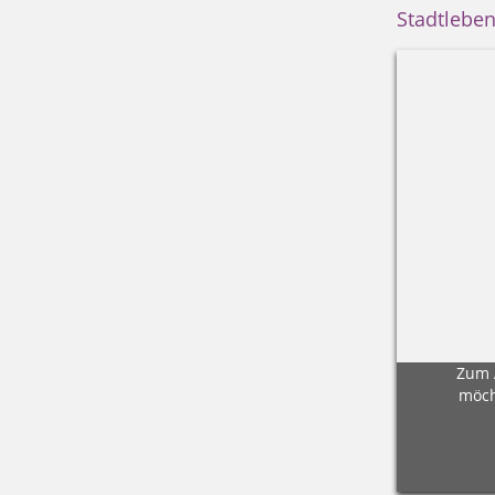
Stadtleben
Zum A
möch