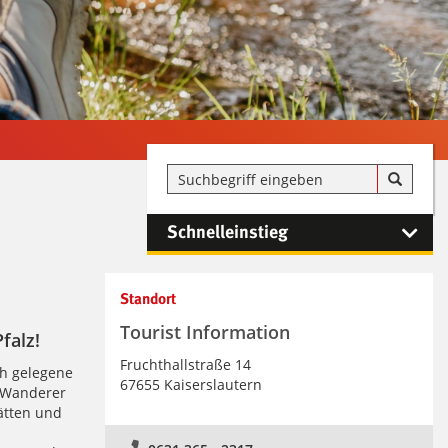
Schnelleinstieg
Kontaktinformationen und
Standort
Weiterführendes
Tourist Information
falz!
Fruchthallstraße 14
h gelegene
67655 Kaiserslautern
r Wanderer
tätten und