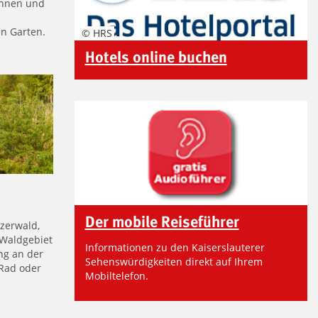
unnen und
n Garten.
© HRS
Hotels online buchen
Der mobile Reiseführer
zerwald,
Waldgebiet
Informationen zu den Kaiserslauterer
ng an der
Sehenswürdigkeiten direkt auf Ihrem
 Rad oder
Mobiltelefon.