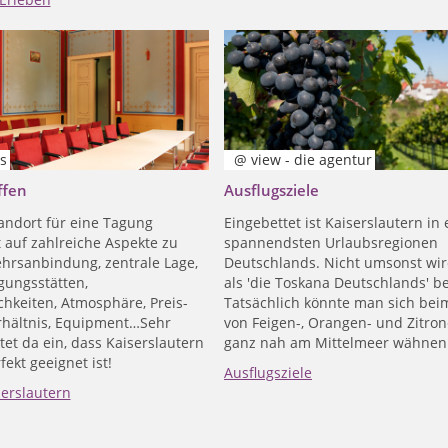
s
@ view - die agentur
ffen
Ausflugsziele
andort für eine Tagung
Eingebettet ist Kaiserslautern in 
 auf zahlreiche Aspekte zu
spannendsten Urlaubsregionen
ehrsanbindung, zentrale Lage,
Deutschlands. Nicht umsonst wird
gungsstätten,
als 'die Toskana Deutschlands' b
chkeiten, Atmosphäre, Preis-
Tatsächlich könnte man sich bei
rhältnis, Equipment…Sehr
von Feigen-, Orangen- und Zitr
tet da ein, dass Kaiserslautern
ganz nah am Mittelmeer wähnen
ekt geeignet ist!
Ausflugsziele
serslautern