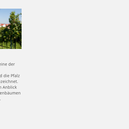
eine der
 die Pfalz
ezeichnet.
m Anblick
onenbäumen
.