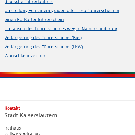
deutsche Fahrerlaubnis
Umstellung von einem grauen oder rosa Führerschein in
einen EU-Kartenführerschein
Umtausch des Führerscheines wegen Namensänderung
Verlängerung des Führerscheins (Bus)
Verlängerung des Führerscheins (LKW)
Wunschkennzeichen
Kontaktinformationen und Weiterführendes
Kontakt
Stadt Kaiserslautern
Rathaus
Willy-Brandt-Platz 1