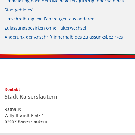
Ummeldung nach dem Meldegesetz (Umzug innerhalb des
Stadtgebietes)
Umschreibung von Fahrzeugen aus anderen
Zulassungsbezirken ohne Halterwechsel
Änderung der Anschrift innerhalb des Zulassungsbezirkes
Kontaktinformationen und Weiterführendes
Kontakt
Stadt Kaiserslautern
Rathaus
Willy-Brandt-Platz 1
67657 Kaiserslautern