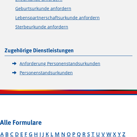
Geburtsurkunde anfordern
Lebenspartnerschaftsurkunde anfordern
Sterbeurkunde anfordern
Zugehörige Dienstleistungen
Anforderung Personenstandsurkunden
Personenstandsurkunden
Alle Formulare
A
B
C
D
E
F
G
H
I
J
K
L
M
N
O
P
Q
R
S
T
U
V
W
X
Y
Z