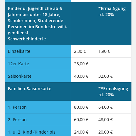
Kinder u. Jugendliche ab 6
*Ermäßigung
Jahren bis unter 18 Jahre,
rd. 20%
SchülerInnen, Studierende
Personen im Bundes­frei­wil­li­
gen­dienst,
Schwer­behinderte
Einzelkarte
2,30 €
1,90 €
12er Karte
23,00 €
Saisonkarte
40,00 €
32,00 €
Familien-Saisonkarte
**Ermäßigung
rd. 20%
1. Person
80,00 €
64,00 €
2. Person
60,00 €
48,00 €
1. u. 2. Kind (Kinder bis
24,00 €
20,00 €