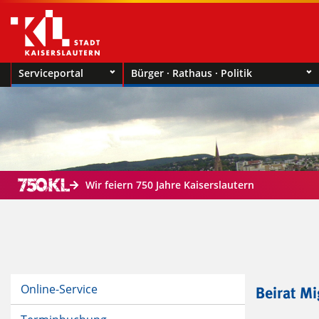
Serviceportal
Bürger · Rathaus · Politik
Wir feiern 750 Jahre Kaiserslautern
Online-Service
Beirat Mi