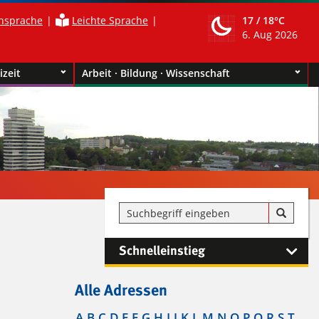
nsprache
Leichte Sprache
17 /
18°C
6. Aug 2026
izeit
Arbeit · Bildung · Wissenschaft
Schnelleinstieg
Alle Adressen
A
B
C
D
E
F
G
H
I
J
K
L
M
N
O
P
Q
R
S
T