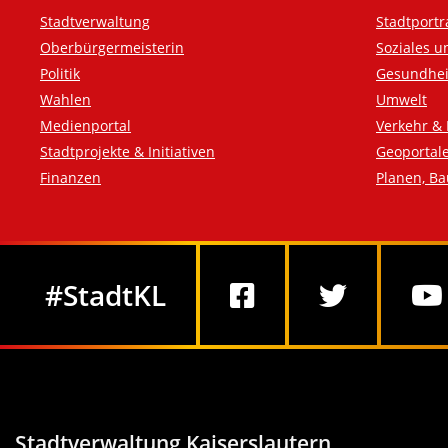
Fußzeile
Stadtverwaltung
Stadtportr
Oberbürgermeisterin
Soziales u
Politik
Gesundhei
Wahlen
Umwelt
Medienportal
Verkehr & 
Stadtprojekte & Initiativen
Geoportal
Finanzen
Planen, B
Social Media
#StadtKL
Stadtverwaltung Kaiserslautern