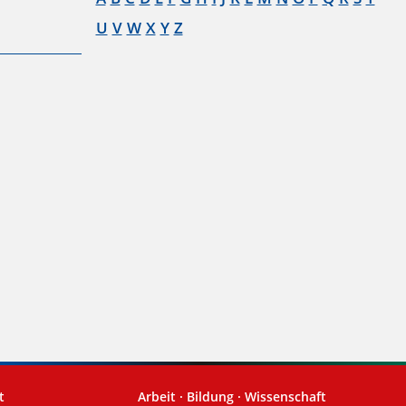
U
V
W
X
Y
Z
t
Arbeit · Bildung · Wissenschaft