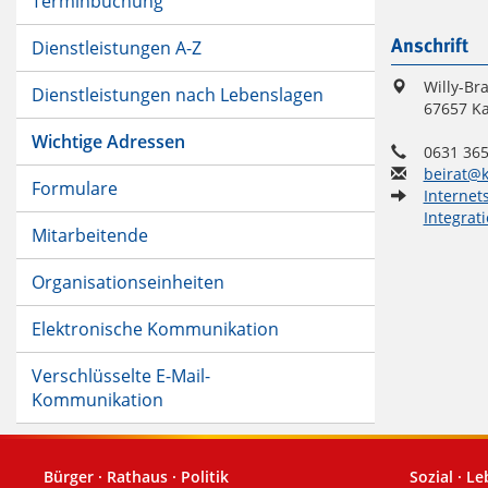
Terminbuchung
Dienstleistungen A-Z
Anschrift
Willy-Bra
Dienstleistungen nach Lebenslagen
67657 Ka
Wichtige Adressen
0631 365
beirat@k
Formulare
Internet
Integrat
Mitarbeitende
Organisationseinheiten
Elektronische Kommunikation
Verschlüsselte E-Mail-
Kommunikation
Bürger · Rathaus · Politik
Sozial · L