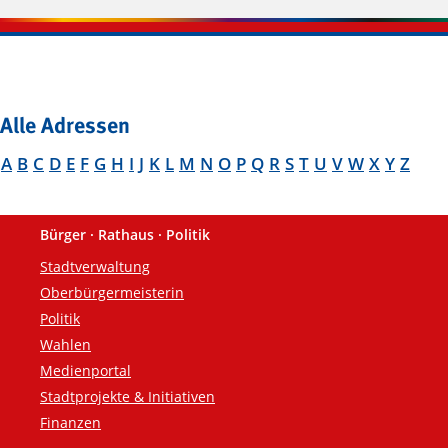
Alle Adressen
A
B
C
D
E
F
G
H
I
J
K
L
M
N
O
P
Q
R
S
T
U
V
W
X
Y
Z
Bürger · Rathaus · Politik
Fußzeile
Stadtverwaltung
Oberbürgermeisterin
Politik
Wahlen
Medienportal
Stadtprojekte & Initiativen
Finanzen