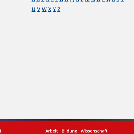
U
V
W
X
Y
Z
t
Arbeit · Bildung · Wissenschaft