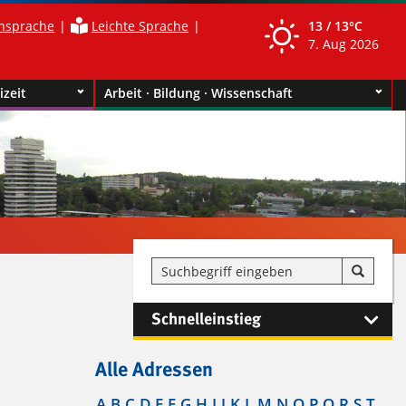
nsprache
Leichte Sprache
13 /
13°C
7. Aug 2026
izeit
Arbeit · Bildung · Wissenschaft
Schnelleinstieg
Alle Adressen
A
B
C
D
E
F
G
H
I
J
K
L
M
N
O
P
Q
R
S
T