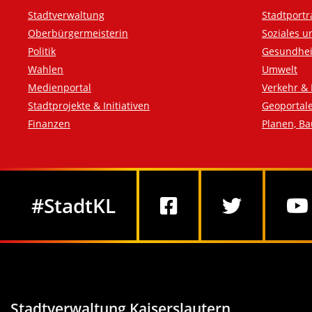
Fußzeile
Stadtverwaltung
Stadtportr
Oberbürgermeisterin
Soziales u
Politik
Gesundhei
Wahlen
Umwelt
Medienportal
Verkehr & 
Stadtprojekte & Initiativen
Geoportal
Finanzen
Planen, B
Social Media
#StadtKL
Stadtverwaltung Kaiserslautern