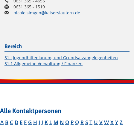
0631 365 - 4655
0631 365 - 1519
nicole.simgen@kaiserslautern.de
Bereich
51.I Jugendhilfeplanung und Grundsatzangelegenheiten
51.1 Allgemeine Verwaltung / Finanzen
Alle Kontaktpersonen
A
B
C
D
E
F
G
H
I
J
K
L
M
N
O
P
Q
R
S
T
U
V
W
X
Y
Z