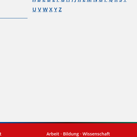
U
V
W
X
Y
Z
t
Arbeit · Bildung · Wissenschaft