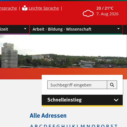
nsprache
Leichte Sprache
20 /
21°C
7. Aug 2026
izeit
Arbeit · Bildung · Wissenschaft
Schnelleinstieg
Alle Adressen
A
B
C
D
E
F
G
H
I
J
K
L
M
N
O
P
Q
R
S
T