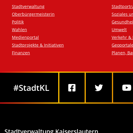
Fußzeile
Stadtverwaltung
Stadtportr
Oberbürgermeisterin
Soziales u
Politik
Gesundhei
Wahlen
Umwelt
Medienportal
Verkehr & 
Stadtprojekte & Initiativen
Geoportal
Finanzen
Planen, B
Social Media
#StadtKL
Stadtverwaltung Kaiserslautern