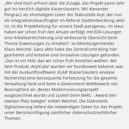
„Wir sind hoch erfreut über die Zusage, das Projekt passt sehr
gut ins herzlich digitale Kaiserslautern. Mit Alexander
Pongracz als ehemaligem Leiter der Stabsstelle Asyl, der nun
als Integrationsbeauftragter im Referat Stadtentwicklung aktiv
ist, ist die Projektleitung für unsere Stadt passgenau. Im Haus
haben wir schon früh den Ansatz verfolgt, mit EDV-Lösungen
eine Arbeitserleichterung und verbesserte Übersicht beim
Thema Zuweisungen zu erhalten“, so Oberbürgermeister
Klaus Weichel. Ganz aktiv habe das Zentralcontrolling hier
gearbeitet und kreative und innovative Lösungen gefunden.
„Das ist ein Feld, das wir schon früh bestellen wollten. Mit
dem Produkt ‚AsylCube‘ wurden wir bundesweit bekannt, was
mit der Auskunftssoftware ‚KLAR‘ (Kaiserslautern Analyse
Recherche) eine konsequente Fortsetzung für die gesamte
Verwaltung fand und beim e-Government Wettbewerb von
BearingPoint als ‚Bestes Modernisierungsprojekt‘
ausgezeichnet wurde und zudem beim BARC - Award den
zweiten Platz belegte“ erklärt Weichel. Die Stabsstelle
Digitalisierung liefere die notwendigen Daten für das Projekt,
unter Berücksichtigung sämtlicher datenschutzrechtlicher
Themen.