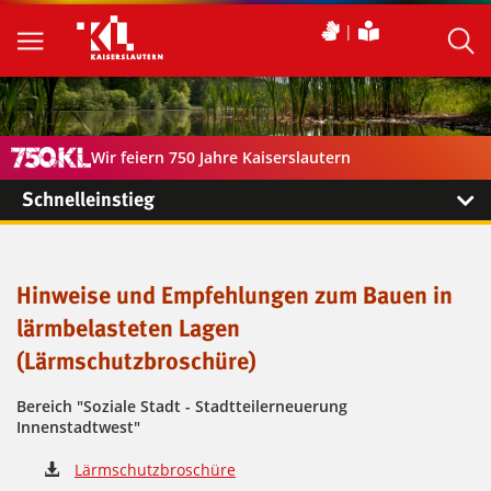
Wir feiern 750 Jahre Kaiserslautern
Schnelleinstieg
Hinweise und Empfehlungen zum Bauen in
lärmbelasteten Lagen
(Lärmschutzbroschüre)
Bereich "Soziale Stadt - Stadtteilerneuerung
Innenstadtwest"
Lärmschutzbroschüre