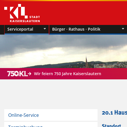
Serviceportal
Bürger · Rathaus · Politik
Wir feiern 750 Jahre Kaiserslautern
20.1 Hau
Online-Service
Standort