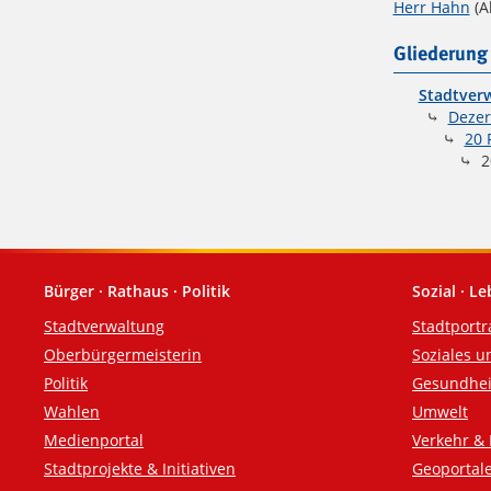
Herr Hahn
(A
Gliederung
Stadtverw
Dezer
20 
20
Bürger · Rathaus · Politik
Sozial · L
Fußzeile
Stadtverwaltung
Stadtportr
Oberbürgermeisterin
Soziales u
Politik
Gesundhei
Wahlen
Umwelt
Medienportal
Verkehr & 
Stadtprojekte & Initiativen
Geoportal