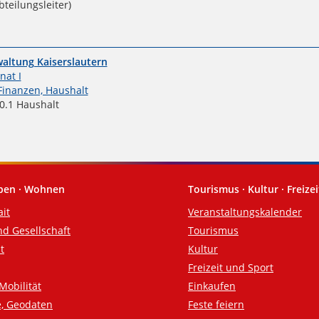
bteilungsleiter)
altung Kaiserslautern
nat I
Finanzen, Haushalt
.1 Haushalt
eben · Wohnen
Tourismus · Kultur · Freizei
ait
Veranstaltungskalender
nd Gesellschaft
Tourismus
t
Kultur
Freizeit und Sport
Mobilität
Einkaufen
e, Geodaten
Feste feiern