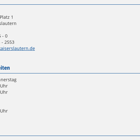
Platz 1
slautern
 - 0
 - 2553
aiserslautern.de
iten
nnerstag
 Uhr
 Uhr
 Uhr