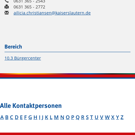
0631 365 - 2543
0631 365 - 2772
ailicia.christiansen@kaiserslautern.de
Bereich
10.3 Bürgercenter
Alle Kontaktpersonen
A
B
C
D
E
F
G
H
I
J
K
L
M
N
O
P
Q
R
S
T
U
V
W
X
Y
Z